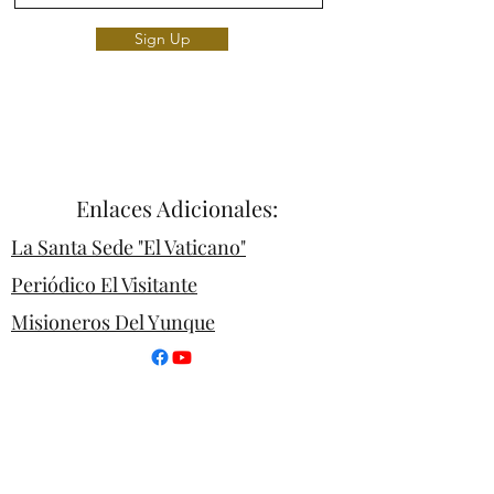
Sign Up
DiócesisFH | Web Católica | Iglesia
Enlaces Adicionales:
La Santa Sede "El Vaticano"
Periódico El Visitante
Misioneros Del Yunque
Arquidiocesis De San Juan
Diócesis De Caguas
Diócesis De Arecibo