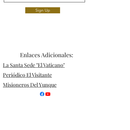
Sign Up
DiócesisFH | Web Católica | Iglesia
Enlaces Adicionales:
La Santa Sede "El Vaticano"
Periódico El Visitante
Misioneros Del Yunque
Arquidiocesis De San Juan
Diócesis De Caguas
Diócesis De Arecibo