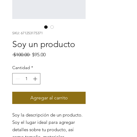
SKU: 671253175371
Soy un producto
Precio
Precio
 $100.00 
$95.00
de
oferta
Cantidad
*
Agregar al carrito
Soy la descripción de un producto. 
Soy el lugar ideal para agregar 
detalles sobre tu producto, así 
como tamaño, materiales, 