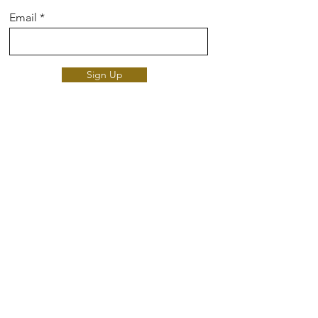
Email
Sign Up
DiócesisFH | Web Católica | Iglesia
Enlaces Adicionales:
La Santa Sede "El Vaticano"
Periódico El Visitante
Misioneros Del Yunque
Arquidiocesis De San Juan