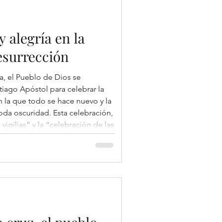
y alegría en la
esurrección
a, el Pueblo de Dios se
iago Apóstol para celebrar la
en la que todo se hace nuevo y la
toda oscuridad. Esta celebración,
vigilias” y la “celebración de las
n el corazón mismo del misterio
l Señor. Desde el inicio, con la
l encend