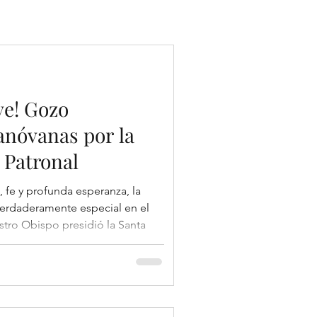
ive! Gozo
anóvanas por la
 Patronal
, fe y profunda esperanza, la
verdaderamente especial en el
tro Obispo presidió la Santa
ección en Canóvanas,
del Espíritu Santo, quienes con
nen la vida de fe de esta
ción estuvo marcada por un
nidad de la Pascua del Señor y