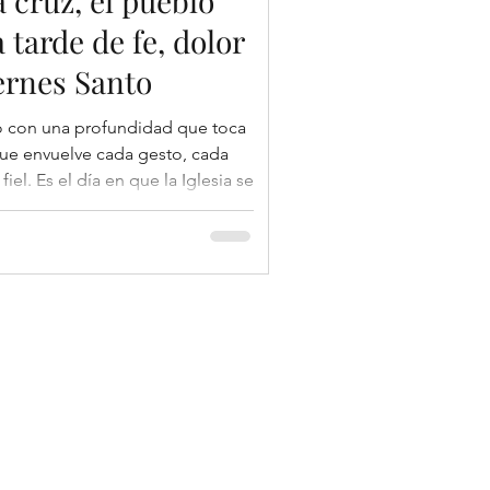
a cruz, el pueblo
tarde de fe, dolor
ernes Santo
ue envuelve cada gesto, cada
iel. Es el día en que la Iglesia se
cruz, contemplando el amor
or que no se reserva nada y que
uir los oficios litúrgicos y la
fera permanece cargada de
vacío, sino pr