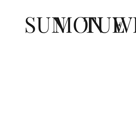
SUN
MON
TUE
W