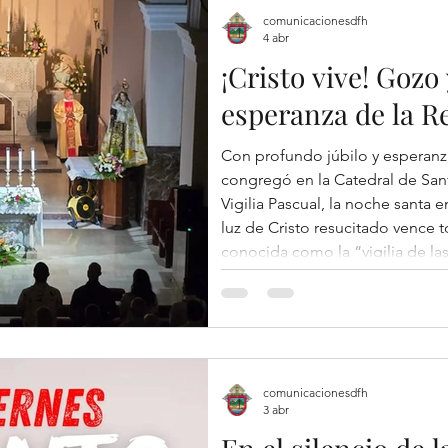
la Fiesta Pa
comunicacionesdfh
4 abr
¡Cristo vive! Gozo 
esperanza de la R
Con profundo júbilo y esperanz
congregó en la Catedral de Sant
Vigilia Pascual, la noche santa 
luz de Cristo resucitado vence 
conocida como la “vigilia de las 
celebraciones”, nos introdujo e
de nuestra fe: la Resurrección de
bendición del fuego nuevo y e
comunicacionesdfh
3 abr