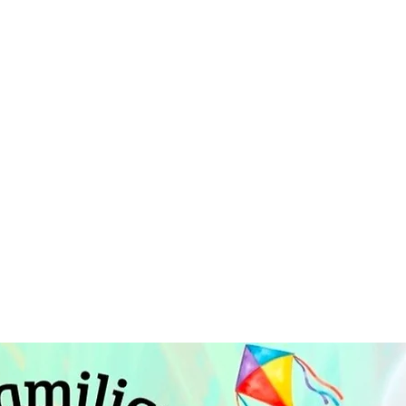
ESIA, YO SERÉ EL
~SANTA TERESITA DEL