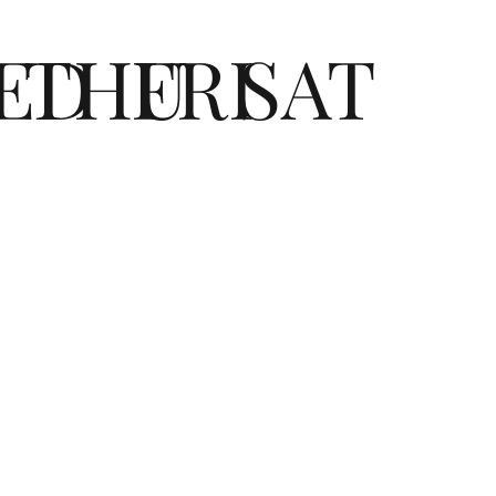
ED
THU
FRI
SAT