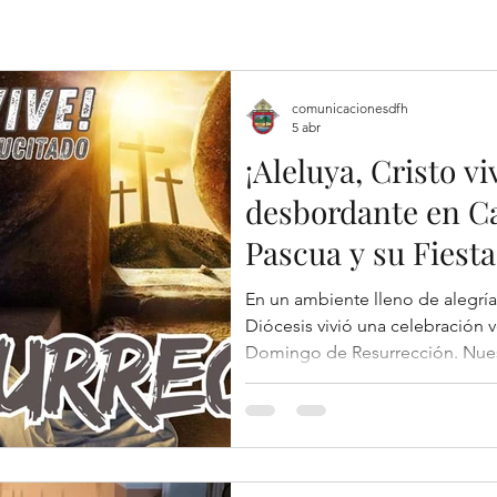
comunicacionesdfh
5 abr
¡Aleluya, Cristo v
desbordante en C
Pascua y su Fiesta
En un ambiente lleno de alegría
Diócesis vivió una celebración 
Domingo de Resurrección. Nues
Misa en la parroquia La Resurr
acompañado por los Misioneros 
entrega pastoral animan y sostie
querida comunidad. La celebra
doble motivo de gozo: la solem