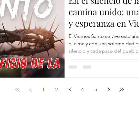
En el silencio de l
camina unido: una 
y esperanza en Vi
El Viernes Santo se vive este año con una profundidad que toca
el alma y con una solemnidad q
silencio y cada paso del pueblo f
detiene ante el misterio de la 
llevado hasta el extremo, un am
se entrega por completo. Al concl
adoración de la cruz, la atmós
recogimiento. El silencio no es 
1
2
3
4
5