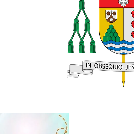
 AMOR"
 NIÑO JESÚS